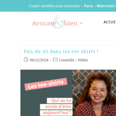
Panneau de gestion des cookies
Coach certifiée pour avocates –
Paris – Montréal
e
ACCUE
Fais du tri dans tes tee-shirts !
06/11/2024
Conseils
/
Vidéo