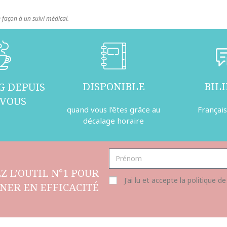
façon à un suivi médical.
DISPONIBLE
BIL
G DEPUIS
 VOUS
quand vous l’êtes grâce au
Français
décalage horaire
Z L’OUTIL N°1 POUR
J'ai lu et accepte la politique de
NER EN EFFICACITÉ