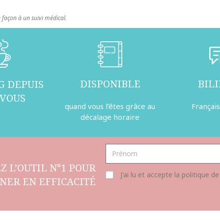
façon à un suivi médical.
DISPONIBLE
BIL
G DEPUIS
 VOUS
quand vous l’êtes grâce au
Français
décalage horaire
Z L’OUTIL N°1 POUR
J'ai lu et accepte la politique de
NER EN EFFICACITÉ