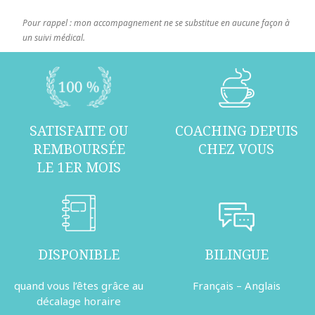
Pour rappel : mon accompagnement ne se substitue en aucune façon à
un suivi médical.
SATISFAITE OU
COACHING DEPUIS
REMBOURSÉE
CHEZ VOUS
LE 1ER MOIS
DISPONIBLE
BILINGUE
quand vous l’êtes grâce au
Français – Anglais
décalage horaire