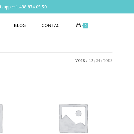
sapp :
+1.438.874.05.50
BLOG
CONTACT
0
VOIR :
12
24
TOUS