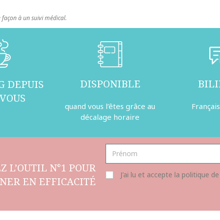
façon à un suivi médical.
DISPONIBLE
BIL
G DEPUIS
 VOUS
quand vous l’êtes grâce au
Français
décalage horaire
Z L’OUTIL N°1 POUR
J'ai lu et accepte la politique de
NER EN EFFICACITÉ