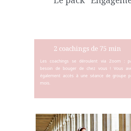
2 coachings de 75 min
Les coachings se déroulent via Zoom : p
besoin de bouger de chez vous ! Vous av
également accès à une séance de groupe p
mois.