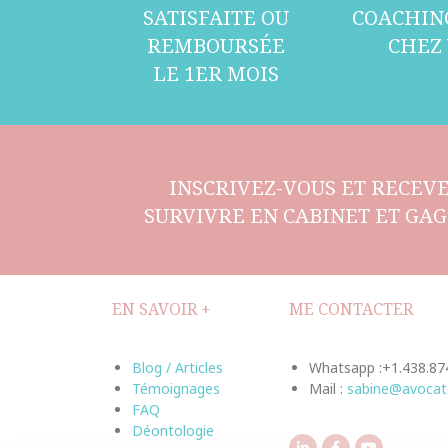
SATISFAITE OU
COACHIN
REMBOURSÉE
CHEZ
LE 1ER MOIS
INSCRIVEZ-VOUS ET RECEVE
SURVIVRE EN CABINET ET GAG
EN SAVOIR +
ME CONTACTER
Blog / Articles
Whatsapp :+1.438.87
Témoignages
Mail :
sabine@avocat
FAQ
Déontologie