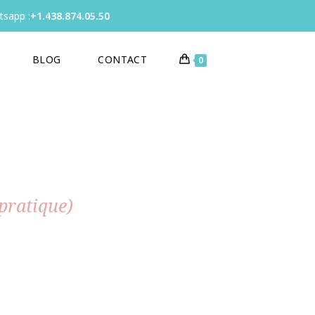
sapp :
+1.438.874.05.50
BLOG
CONTACT
0
pratique)