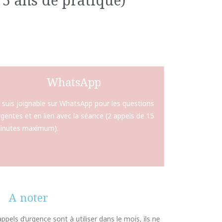
WhatsApp
e suis joignable sur WhatsApp pour les questions
rgentes et en lien avec la séance (
2 appels de 15
inutes maximum).
A noter
pels d’urgence sont à utiliser dans le mois, ils ne