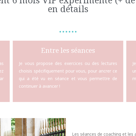
en détails
Entre les séances
as
Je vous propose des exercices ou des lectures
J
ez
choisis spécifiquement pour vous, pour ancrer ce
u
ar
qui a été vu en séance et vous permettre de
m
continuer à avancer !
Les séances de coaching et les ap