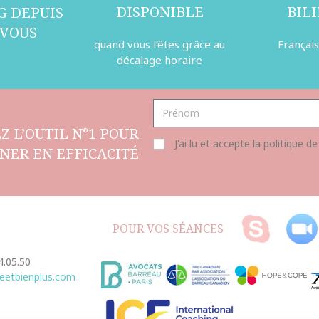
DISPONIBLE
BIL
G DEPUIS
 VOUS
quand vous l’êtes grâce au
Français
décalage horaire
Z L’OUTIL N°1 POUR
J'ai lu et accepte la politique de
NER EN EFFICACITÉ
POUR VOS SÉANCES
4.05.50
eetbienplus.com